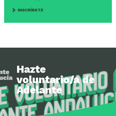
INSCRÍBETE
Hazte
voluntario/a de
Adelante