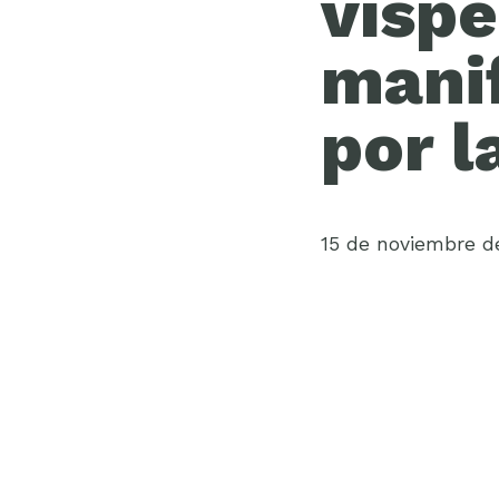
víspe
manif
por l
15 de noviembre d