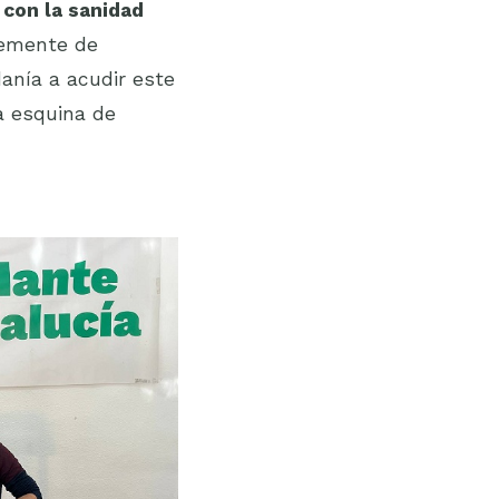
con la sanidad
emente de
danía a acudir este
a esquina de