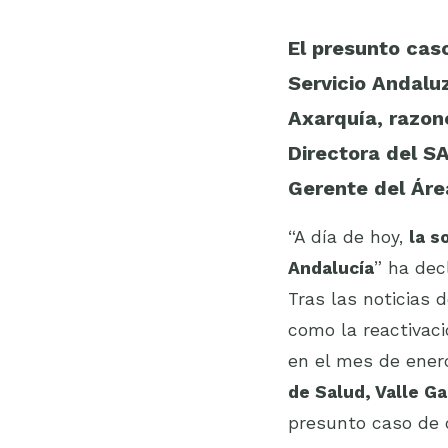
El presunto caso
Servicio Andaluz
Axarquía, razon
Directora del S
Gerente del Áre
“A día de hoy,
la s
Andalucía
” ha dec
Tras las noticias 
como la reactivac
en el mes de enero
de Salud, Valle G
presunto caso de 