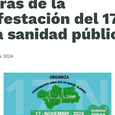
ras de la
estación del 1
a sanidad públi
e 2024