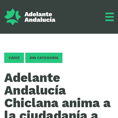
Adelante
CÁDIZ
SIN CATEGORÍA
Programa
Adelante
Andalucía
Inscríbete
Chiclana anima a
la ciudadanía a