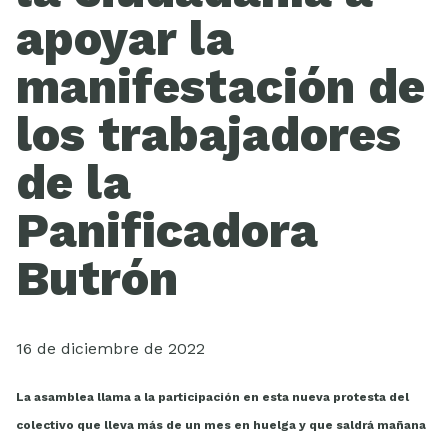
ESCUELA
apoyar la
manifestación de
los trabajadores
de la
Panificadora
Butrón
16 de diciembre de 2022
La asamblea llama a la participación en esta nueva protesta del
colectivo que lleva más de un mes en huelga y que saldrá mañana